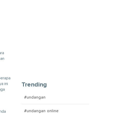
ara
san
berapa
a ini
Trending
gga
#undangan
#undangan online
Anda