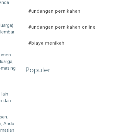
 Anda
#undangan pernikahan
luarga)
#undangan pernikahan online
 lembar
#biaya menikah
kumen
luarga,
g-masing
Populer
 lain
un dan
san.
h, Anda
ematian