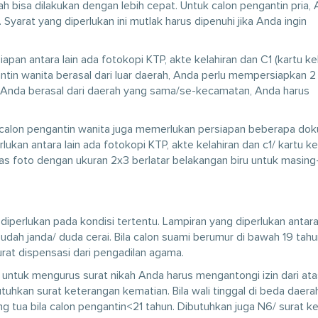
ah bisa dilakukan dengan lebih cepat. Untuk calon pengantin pria,
yarat yang diperlukan ini mutlak harus dipenuhi jika Anda ingin
pan antara lain ada fotokopi KTP, akte kelahiran dan C1 (kartu ke
antin wanita berasal dari luar daerah, Anda perlu mempersiapkan 2
 Anda berasal dari daerah yang sama/se-kecamatan, Anda harus
da calon pengantin wanita juga memerlukan persiapan beberapa do
lukan antara lain ada fotokopi KTP, akte kelahiran dan c1/ kartu ke
pas foto dengan ukuran 2x3 berlatar belakangan biru untuk masin
a diperlukan pada kondisi tertentu. Lampiran yang diperlukan antara
udah janda/ duda cerai. Bila calon suami berumur di bawah 19 tah
urat dispensasi dari pengadilan agama.
 untuk mengurus surat nikah Anda harus mengantongi izin dari ata
uhkan surat keterangan kematian. Bila wali tinggal di beda daera
ang tua bila calon pengantin<21 tahun. Dibutuhkan juga N6/ surat k