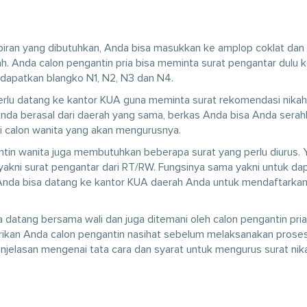
iran yang dibutuhkan, Anda bisa masukkan ke amplop coklat dan 
. Anda calon pengantin pria bisa meminta surat pengantar dulu 
 dapatkan blangko N1, N2, N3 dan N4.
ga perlu datang ke kantor KUA guna meminta surat rekomendasi nika
i Anda berasal dari daerah yang sama, berkas Anda bisa Anda sera
ri calon wanita yang akan mengurusnya.
tin wanita juga membutuhkan beberapa surat yang perlu diurus. 
akni surat pengantar dari RT/RW. Fungsinya sama yakni untuk da
 Anda bisa datang ke kantor KUA daerah Anda untuk mendaftarka
 datang bersama wali dan juga ditemani oleh calon pengantin pria.
kan Anda calon pengantin nasihat sebelum melaksanakan proses
enjelasan mengenai tata cara dan syarat untuk mengurus surat nik