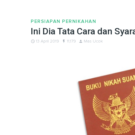
PERSIAPAN PERNIKAHAN
Ini Dia Tata Cara dan Sya
query_builder
13 April 2019
flash_on
11,179
person
Mas Ucok