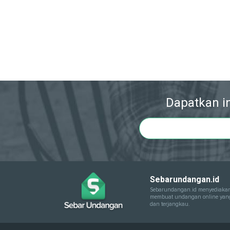
Dapatkan in
Sebarundangan.id
Sebarundangan.id menyediakan
membuat undangan online yang 
dan terjangkau.