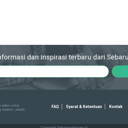
formasi dan inspirasi terbaru dari Seba
 sistem untuk
FAQ
Syarat & Ketentuan
Kontak
moderen, praktis
Copyright
Sebarundangan.id