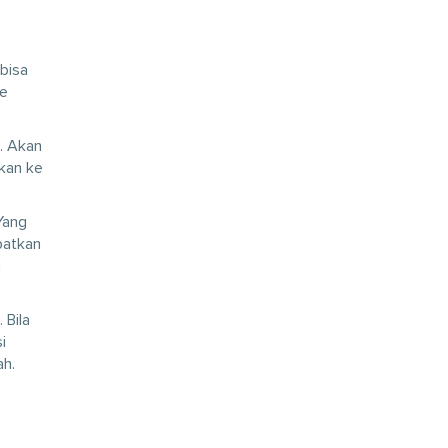
bisa
ke
h. Akan
hkan ke
Yang
patkan
n
 Bila
i
ah.