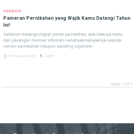
VENDOR
Pameran Pernikahan yang Wajib Kamu Datangi Tahun
Ini!
Sebelum melangsungkan pesta pernikahan, ada baiknya kamu
dan pasangan mencari informasi sebanyak-banyaknya seputar
vendor pernikahan maupun wedding organizer.
query_builder
flash_on
19 February 2017
2,656
PAGE 1 OF 1