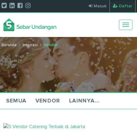
Masuk
Daftar
Togg
navig
Beranda
Inspirasi
Vendor
SEMUA
VENDOR
LAINNYA...