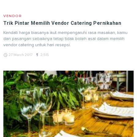
VENDOR
Trik Pintar Memilih Vendor Catering Pernikahan
Kendati harga biasanya ikut mempengaruhi rasa masakan, kamu
dan pasangan sebaiknya tetap tidak boleh asal dalam memilih
vendor catering untuk hari resepsi.
query_builder
flash_on
27 March 2017
2,515