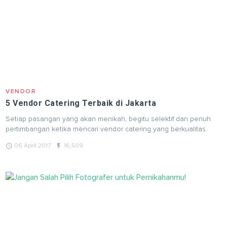
VENDOR
5 Vendor Catering Terbaik di Jakarta
Setiap pasangan yang akan menikah, begitu selektif dan penuh
pertimbangan ketika mencari vendor catering yang berkualitas.
query_builder
flash_on
06 April 2017
16,509