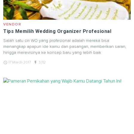
VENDOR
Tips Memilih Wedding Organizer Profesional
Salah satu ciri WO yang profesional adalah mereka bisa
menangkap apapun ide kamu dan pasangan, memberikan saran,
hingga merevisinya ke konsep baru yang lebih baik
query_builder
flash_on
17 March 2017
3,112