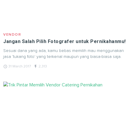
VENDOR
Jangan Salah Pilih Fotografer untuk Pernikahanmu!
Sesuai dana yang ada, kamu bebas memilih mau menggunakan
jasa ‘tukang foto’ yang terkenal maupun yang biasa-biasa saja.
query_builder
flash_on
31 March 2017
2,313