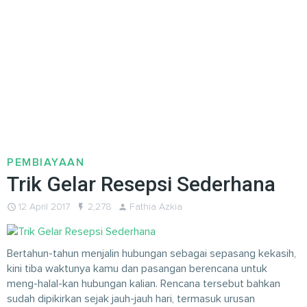
PEMBIAYAAN
Trik Gelar Resepsi Sederhana
query_builder
12 April 2017
flash_on
2,278
person
Fathia Azkia
Bertahun-tahun menjalin hubungan sebagai sepasang kekasih,
kini tiba waktunya kamu dan pasangan berencana untuk
meng-halal-kan hubungan kalian. Rencana tersebut bahkan
sudah dipikirkan sejak jauh-jauh hari, termasuk urusan