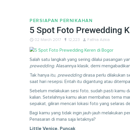
PERSIAPAN PERNIKAHAN
5 Spot Foto Prewedding K
query_builder
02 March 2017
flash_on
12,223
person
Fathia Azkia
Salah satu langkah yang sering dilalui pasangan y
prewedding
. Alasannya klasik, demi mengabadik
Tak hanya itu,
prewedding
dirasa perlu dilakukan 
saat hari resepsi. Entah itu digantung atau ditemp
Sebelum melakukan sesi foto, sudah pasti kamu da
kalian. Setelahnya kamu akan membahas tema man
sepakat, giliran mencari lokasi foto yang selaras 
Bagi kamu yang tidak ingin jauh-jauh melakukan pe
Penasaran di mana saja letaknya?
Little Venice, Puncak