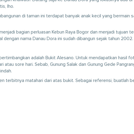
is, lho.
angunan di taman ini terdapat banyak anak kecil yang bermain s
menjadi bagian perluasan Kebun Raya Bogor dan menjadi tujuan t
enal dengan nama Danau Dora ini sudah dibangun sejak tahun 2002.
pertimbangkan adalah Bukit Alesano. Untuk mendapatkan hasil fo
ari atau sore hari. Sebab, Gunung Salak dan Gunung Gede Pangra
 indah.
erbitnya matahari dari atas bukit. Sebagai referensi, buatlah 