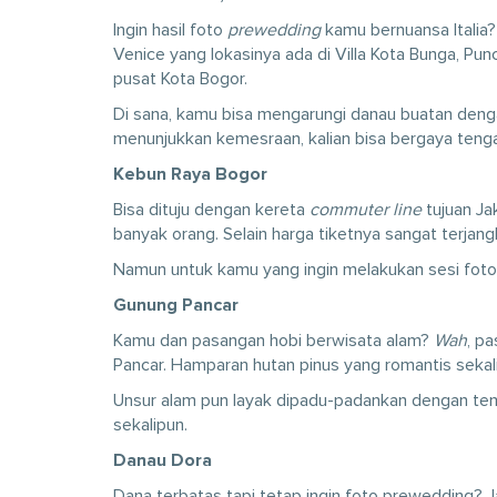
Ingin hasil foto
prewedding
kamu bernuansa Italia?
Venice yang lokasinya ada di Villa Kota Bunga, Pu
pusat Kota Bogor.
Di sana, kamu bisa mengarungi danau buatan denga
menunjukkan kemesraan, kalian bisa bergaya ten
Kebun Raya Bogor
Bisa dituju dengan kereta
commuter line
tujuan Ja
banyak orang. Selain harga tiketnya sangat terjangka
Namun untuk kamu yang ingin melakukan sesi fot
Gunung Pancar
Kamu dan pasangan hobi berwisata alam?
Wah
, p
Pancar. Hamparan hutan pinus yang romantis sekal
Unsur alam pun layak dipadu-padankan dengan tema
sekalipun.
Danau Dora
Dana terbatas tapi tetap ingin foto prewedding? J