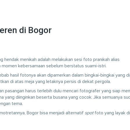
eren di Bogor
ang hendak menikah adalah melakukan sesi foto pranikah alias
an momen kebersamaan sebelum berstatus suami-istri.
sebab hasil fotonya akan dipamerkan dalam bingkai-bingkai yang d
atkan di atas meja yang letaknya persis di dekat pergola.
n pasangan harus terlebih dulu mencari fotografer yang siap me
a yang diinginkan beserta busana yang cocok. Jika semuanya su
dengan tema.
motretannya, Bogor bisa menjadi alternatif
spot
foto yang layak di