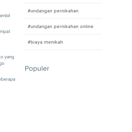
#undangan pernikahan
ambil
#undangan pernikahan online
empat
#biaya menikah
to yang
ngo
Populer
beberapa