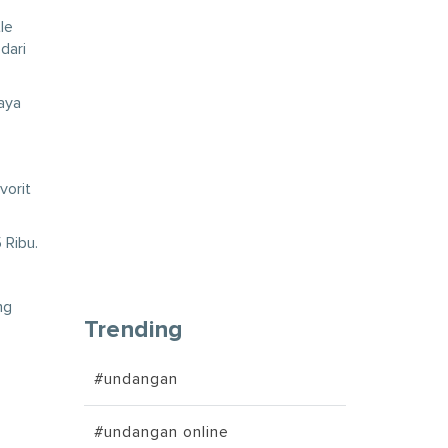
le
dari
aya
vorit
 Ribu.
ng
Trending
#undangan
#undangan online