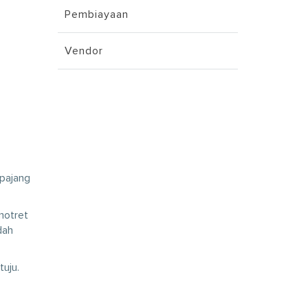
Pembiayaan
Vendor
ipajang
motret
dah
tuju.