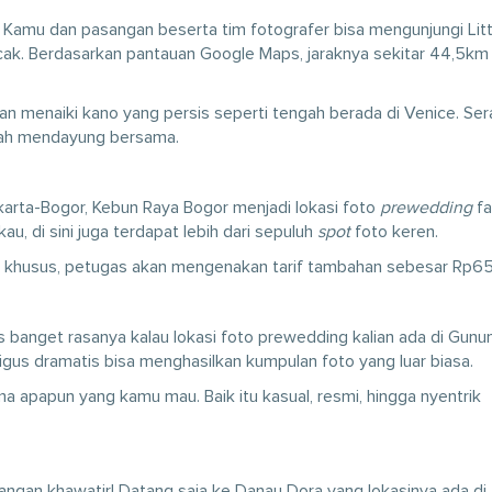
 Kamu dan pasangan beserta tim fotografer bisa mengunjungi Litt
ncak. Berdasarkan pantauan Google Maps, jaraknya sekitar 44,5km 
n menaiki kano yang persis seperti tengah berada di Venice. Ser
gah mendayung bersama.
karta-Bogor, Kebun Raya Bogor menjadi lokasi foto
prewedding
fa
u, di sini juga terdapat lebih dari sepuluh
spot
foto keren.
o khusus, petugas akan mengenakan tarif tambahan sebesar Rp65
as banget rasanya kalau lokasi foto prewedding kalian ada di Gunu
igus dramatis bisa menghasilkan kumpulan foto yang luar biasa.
 apapun yang kamu mau. Baik itu kasual, resmi, hingga nyentrik
angan khawatir! Datang saja ke Danau Dora yang lokasinya ada di