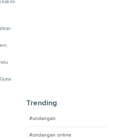
ali ini
atkan
ern,
yatu
 Guna
Trending
#undangan
#undangan online