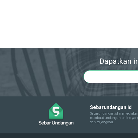
Dapatkan in
Sebarundangan.id
Sebarundangan.id menyediakan
membuat undangan online yang 
dan terjangkau.