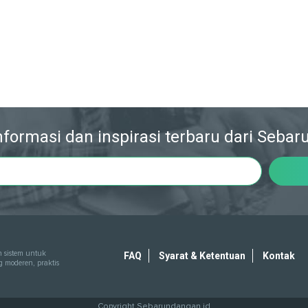
formasi dan inspirasi terbaru dari Seba
 sistem untuk
FAQ
Syarat & Ketentuan
Kontak
moderen, praktis
Copyright
Sebarundangan.id