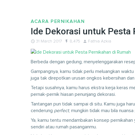
ACARA PERNIKAHAN
Ide Dekorasi untuk Pesta
query_builder
31 March 2017
flash_on
8,475
person
Fathia Azkia
Berbeda dengan gedung, menyelenggarakan reseps
Gampangnya, kamu tidak perlu meluangkan waktu
juga tak direpotkan urusan ongkos kebersihan da
Tetapi susahnya, kamu harus ekstra kerja keras m
pernak-pernik hiasan penunjang dekorasi.
Tantangan pun tidak sampai di situ. Kamu juga ha
cenderung
perfect
, mungkin tidak mau bila nuansa
Ya, kamu tentu mendambakan konsep pernikahan ya
sendiri atau rumah pasanganmu.