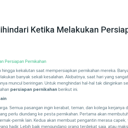
ihindari Ketika Melakukan Persia
n hingga kekalutan saat mempersiapkan pernikahan mereka. Bany
kukan banyak sekali kesalahan. Akibatnya, saat hari yang sangat
nnya muncul beriringan. Untuk menghindari hal-hal tak diinginkan se
alahan
persiapan pernikahan
berikut ini.
ain
arga. Semua pasangan ingin kerabat, teman, dan kolega kerjanya 
 orang perlu diundang ke pesta pernikahan. Pertama akan membutu
ernak-pernik lain. Kedua akan membuat pengantin merasa capek, t
yang hadir. Lebih baik mengundang orang terdekat saja, atau maks