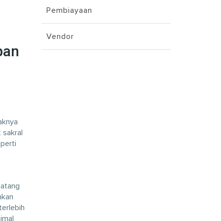
Pembiayaan
Vendor
pan
aknya
 sakral
perti
datang
hkan
erlebih
imal