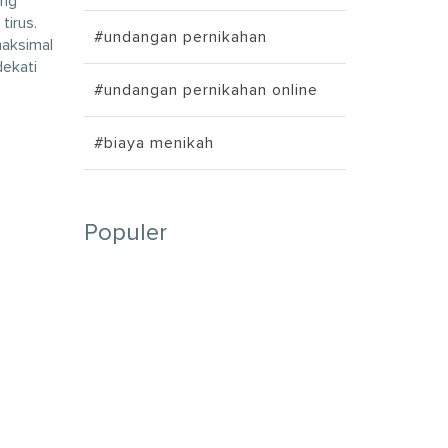
ang
tirus.
#undangan pernikahan
maksimal
dekati
#undangan pernikahan online
#biaya menikah
Populer