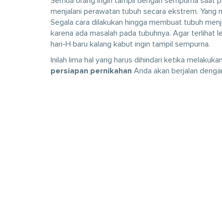
Semua orang ingin tampil dengan sempurna saat p
menjalani perawatan tubuh secara ekstrem. Yang mem
Segala cara dilakukan hingga membuat tubuh menjadi 
karena ada masalah pada tubuhnya. Agar terlihat le
hari-H baru kalang kabut ingin tampil sempurna.
Inilah lima hal yang harus dihindari ketika melaku
persiapan pernikahan
Anda akan berjalan dengan