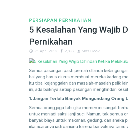
PERSIAPAN PERNIKAHAN
5 Kesalahan Yang Wajib D
Pernikahan
query_builder
25 April 2016
flash_on
2,327
person
Mas Ucok
Semua pasangan pasti pernah dilanda kebingunga
hal yang harus diurus membuat mereka kadang mela
itu tiba, kejanggalan dan masalah-masalah pelik lai
ini, ada baiknya setiap pasangan menghindari kes
1. Jangan Terlalu Banyak Mengundang Orang L
Semua orang juga tahu jika momen ini sangat berh
untuk menjadi saksi janji suci. Namun, tak semua
banyak biaya untuk makanan, gedung, dan aneka p
jika acaranya jadi panjang karena banyaknya tamu 