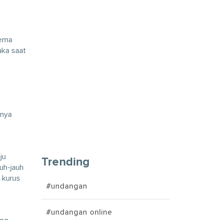
tema
aka saat
nnya
ju
Trending
auh-jauh
 kurus
#undangan
#undangan online