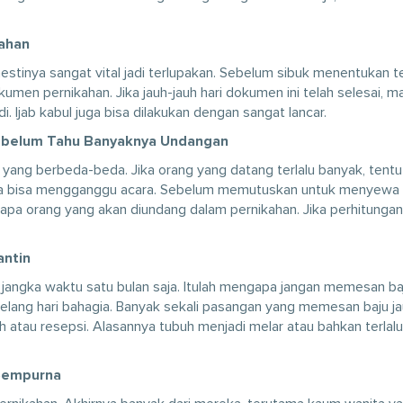
ahan
stinya sangat vital jadi terlupakan. Sebelum sibuk menentukan 
umen pernikahan. Jika jauh-jauh hari dokumen ini telah selesai, m
di. Ijab kabul juga bisa dilakukan dengan sangat lancar.
ebelum Tahu Banyaknya Undangan
 yang berbeda-beda. Jika orang yang datang terlalu banyak, tentu
ga bisa mengganggu acara. Sebelum memutuskan untuk menyewa
apa orang yang akan diundang dalam pernikahan. Jika perhitunga
antin
jangka waktu satu bulan saja. Itulah mengapa jangan memesan ba
enjelang hari bahagia. Banyak sekali pasangan yang memesan baju j
ah atau resepsi. Alasannya tubuh menjadi melar atau bahkan terlalu
 Sempurna