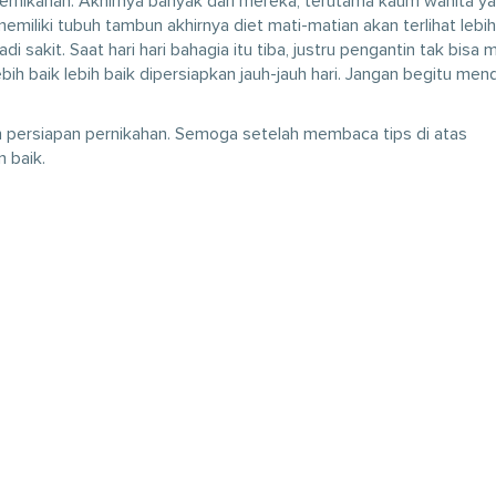
ernikahan. Akhirnya banyak dari mereka, terutama kaum wanita y
iliki tubuh tambun akhirnya diet mati-matian akan terlihat lebih 
sakit. Saat hari hari bahagia itu tiba, justru pengantin tak bisa 
bih baik lebih baik dipersiapkan jauh-jauh hari. Jangan begitu men
kan persiapan pernikahan. Semoga setelah membaca tips di atas
 baik.