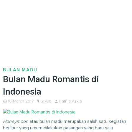
BULAN MADU
Bulan Madu Romantis di
Indonesia
query_builder
16 March 2017
flash_on
2,788
person
Fathia Azkia
Honeymoon
atau bulan madu merupakan salah satu kegiatan
berlibur yang umum dilakukan pasangan yang baru saja