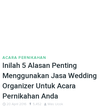
ACARA PERNIKAHAN
Inilah 5 Alasan Penting
Menggunakan Jasa Wedding
Organizer Untuk Acara
Pernikahan Anda
query_builder
20 April 2016
flash_on
5,452
person
Mas Ucok