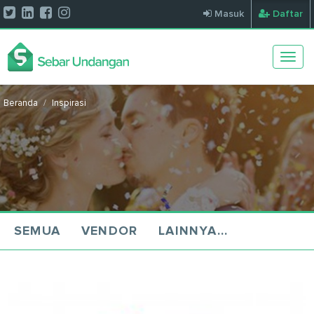
Masuk
Daftar
Togg
navig
Beranda
Inspirasi
SEMUA
VENDOR
LAINNYA...