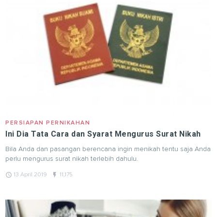
PERSIAPAN PERNIKAHAN
Ini Dia Tata Cara dan Syarat Mengurus Surat Nikah
Bila Anda dan pasangan berencana ingin menikah tentu saja Anda
perlu mengurus surat nikah terlebih dahulu.
query_builder
flash_on
13 April 2019
11,175