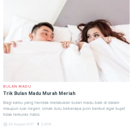
BULAN MADU
Trik Bulan Madu Murah Meriah
Bagi kamu yang hendak melakukan bulan madu baik di dalam
maupun luar negeri, simak dulu beberapa poin berikut agar bujet
tidak terkuras habis.
query_builder
flash_on
28 August 2017
5,808