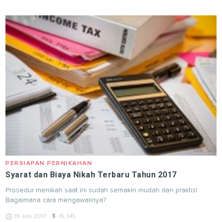
PERSIAPAN PERNIKAHAN
Syarat dan Biaya Nikah Terbaru Tahun 2017
Prosedur menikah saat ini sudah semakin mudah dan praktis!
Bagaimana cara mengawalinya?
query_builder
flash_on
19 July 2017
15,345