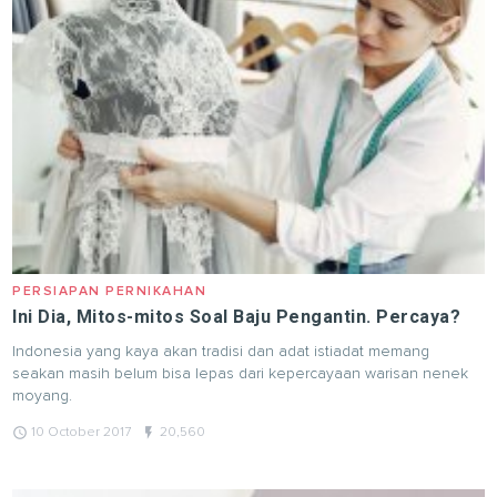
PERSIAPAN PERNIKAHAN
Ini Dia, Mitos-mitos Soal Baju Pengantin. Percaya?
Indonesia yang kaya akan tradisi dan adat istiadat memang
seakan masih belum bisa lepas dari kepercayaan warisan nenek
moyang.
query_builder
flash_on
10 October 2017
20,560