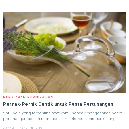
PERSIAPAN PERNIKAHAN
Pernak-Pernik Cantik untuk Pesta Pertunangan
Satu poin yang terpenting saat kamu hendak mengadakan pesta
pertunangan adalah menghadirkan dekorasi semenarik mungkin.
query_builder
flash_on
21 April 2017
5,816