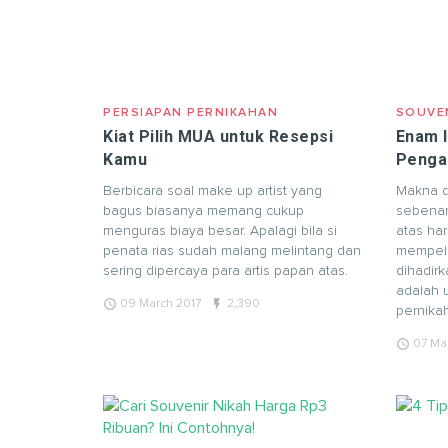
PERSIAPAN PERNIKAHAN
SOUVE
Kiat Pilih MUA untuk Resepsi
Enam 
Kamu
Penga
Berbicara soal make up artist yang
Makna d
bagus biasanya memang cukup
sebenar
menguras biaya besar. Apalagi bila si
atas ha
penata rias sudah malang melintang dan
mempelai
sering dipercaya para artis papan atas.
dihadirk
adalah 
query_builder
flash_on
09 March 2017
2,390
pernika
query_builder
07 Ma