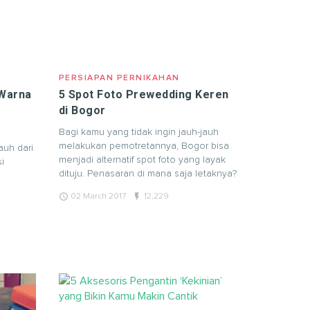
PERSIAPAN PERNIKAHAN
Warna
5 Spot Foto Prewedding Keren
di Bogor
Bagi kamu yang tidak ingin jauh-jauh
melakukan pemotretannya, Bogor bisa
auh dari
menjadi alternatif spot foto yang layak
i
dituju. Penasaran di mana saja letaknya?
query_builder
flash_on
02 March 2017
12,229