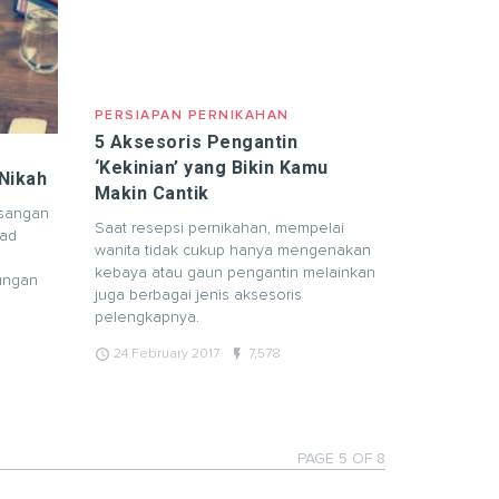
PERSIAPAN PERNIKAHAN
5 Aksesoris Pengantin
‘Kekinian’ yang Bikin Kamu
Nikah
Makin Cantik
sangan
Saat resepsi pernikahan, mempelai
kad
wanita tidak cukup hanya mengenakan
kebaya atau gaun pengantin melainkan
tungan
juga berbagai jenis aksesoris
pelengkapnya.
query_builder
flash_on
24 February 2017
7,578
PAGE 5 OF 8