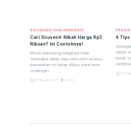
SOUVENIR DAN DEKORASI
PERSIA
Cari Souvenir Nikah Harga Rp3
4 Tips
Ribuan? Ini Contohnya!
Sebagai
dalam m
Meski terkadang harganya tidak
tepat, 
seberapa, tetap saja oleh-oleh resepsi
pertanya
pernikahan ini kerap diburu para tamu
undangan.
query_builder
27 Fe
query_builder
flash_on
01 March 2017
4,383