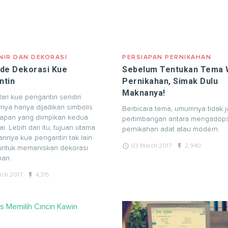
NIR DAN DEKORASI
PERSIAPAN PERNIKAHAN
Ide Dekorasi Kue
Sebelum Tentukan Tema 
ntin
Pernikahan, Simak Dulu
Maknanya!
ari kue pengantin sendiri
nya hanya dijadikan simbolis
Berbicara tema, umumnya tidak j
rapan yang diimpikan kedua
pertimbangan antara mengadops
. Lebih dari itu, tujuan utama
pernikahan adat atau modern.
annya kue pengantin tak lain
query_builder
flash_on
03 March 2017
2,940
untuk memaniskan dekorasi
han.
flash_on
rch 2017
4,315