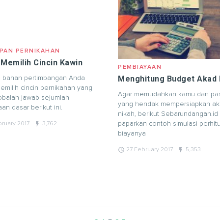
PAN PERNIKAHAN
 Memilih Cincin Kawin
PEMBIAYAAN
Menghitung Budget Akad 
 bahan pertimbangan Anda
emilih cincin pernikahan yang
Agar memudahkan kamu dan pa
cobalah jawab sejumlah
yang hendak mempersiapkan a
an dasar berikut ini.
nikah, berikut Sebarundangan.id
flash_on
paparkan contoh simulasi perhi
bruary 2017
3,762
biayanya
query_builder
flash_on
27 February 2017
5,353