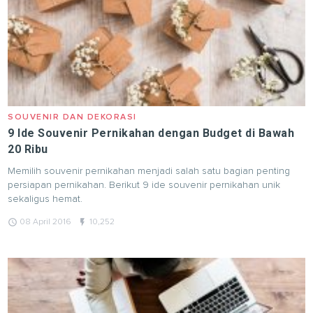
SOUVENIR DAN DEKORASI
9 Ide Souvenir Pernikahan dengan Budget di Bawah
20 Ribu
Memilih souvenir pernikahan menjadi salah satu bagian penting
persiapan pernikahan. Berikut 9 ide souvenir pernikahan unik
sekaligus hemat.
query_builder
flash_on
08 April 2016
10,252