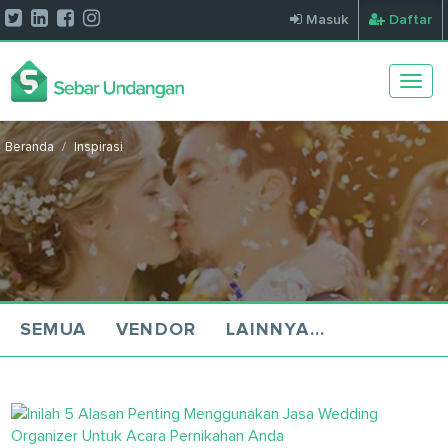
Masuk
Daftar
Togg
navig
Beranda
Inspirasi
SEMUA
VENDOR
LAINNYA...