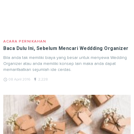
ACARA PERNIKAHAN
Baca Dulu Ini, Sebelum Mencari Weddding Organizer
Bila anda tak memiliki biaya yang besar untuk menyewa Wedding
Organizer atau anda memiliki konsep lain maka anda dapat
memanfaatkan sejumlah ide cerdas.
query_builder
flash_on
08 April 2016
2,228