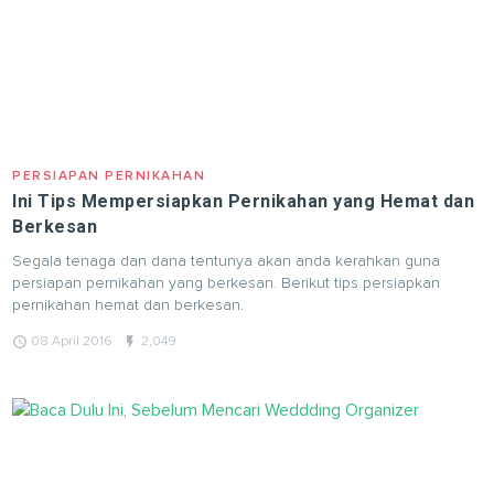
PERSIAPAN PERNIKAHAN
Ini Tips Mempersiapkan Pernikahan yang Hemat dan
Berkesan
Segala tenaga dan dana tentunya akan anda kerahkan guna
persiapan pernikahan yang berkesan. Berikut tips persiapkan
pernikahan hemat dan berkesan.
query_builder
flash_on
08 April 2016
2,049