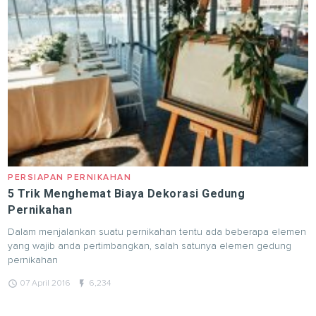
PERSIAPAN PERNIKAHAN
5 Trik Menghemat Biaya Dekorasi Gedung
Pernikahan
Dalam menjalankan suatu pernikahan tentu ada beberapa elemen
yang wajib anda pertimbangkan, salah satunya elemen gedung
pernikahan
query_builder
flash_on
07 April 2016
6,234