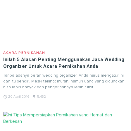
ACARA PERNIKAHAN
Inilah 5 Alasan Penting Menggunakan Jasa Wedding
Organizer Untuk Acara Pernikahan Anda
Tanpa adanya peran wedding organizer, Anda harus mengatur ini
dan itu sendiri. Meski terlihat murah, namun uang yang digunakan
bisa lebih banyak dan pengerjaannya lebih rumit.
query_builder
flash_on
20 April 2016
5,452