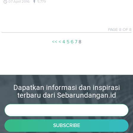
query_builder
flash_on
07 April 2016
5,779
PAGE 8 OF 8
<<
<
4
5
6
7
8
Dapatkan informasi dan inspirasi
terbaru dari Sebarundangan.id