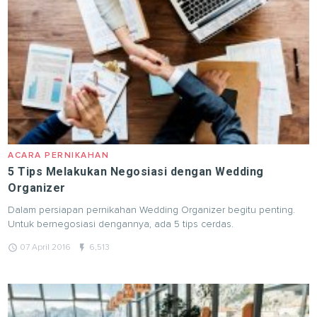
ACARA PERNIKAHAN
5 Tips Melakukan Negosiasi dengan Wedding
Organizer
Dalam persiapan pernikahan Wedding Organizer begitu penting.
Untuk bernegosiasi dengannya, ada 5 tips cerdas.
query_builder
flash_on
07 April 2016
6,513