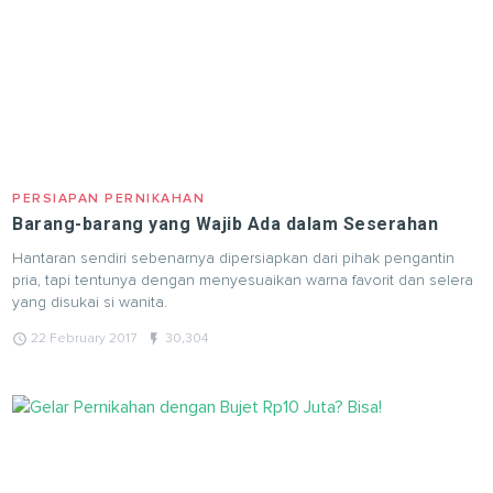
PERSIAPAN PERNIKAHAN
Barang-barang yang Wajib Ada dalam Seserahan
Hantaran sendiri sebenarnya dipersiapkan dari pihak pengantin
pria, tapi tentunya dengan menyesuaikan warna favorit dan selera
yang disukai si wanita.
query_builder
flash_on
22 February 2017
30,304