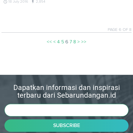
query_builder
flash_on
18 July 2016
2,854
PAGE 6 OF 8
<<
<
4
5
6
7
8
>
>>
Dapatkan informasi dan inspirasi
terbaru dari Sebarundangan.id