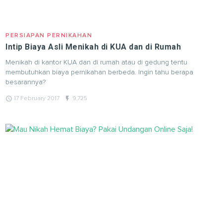
PERSIAPAN PERNIKAHAN
Intip Biaya Asli Menikah di KUA dan di Rumah
Menikah di kantor KUA dan di rumah atau di gedung tentu
membutuhkan biaya pernikahan berbeda. Ingin tahu berapa
besarannya?
query_builder
flash_on
17 February 2017
9,725