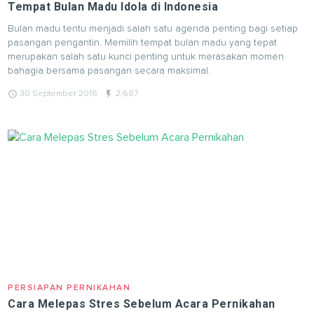
Tempat Bulan Madu Idola di Indonesia
Bulan madu tentu menjadi salah satu agenda penting bagi setiap
pasangan pengantin. Memilih tempat bulan madu yang tepat
merupakan salah satu kunci penting untuk merasakan momen
bahagia bersama pasangan secara maksimal.
query_builder
flash_on
30 September 2016
2,687
PERSIAPAN PERNIKAHAN
Cara Melepas Stres Sebelum Acara Pernikahan