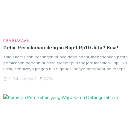
PEMBIAYAAN
Gelar Pernikahan dengan Bujet Rp10 Juta? Bisa!
Kalau kamu dan pasangan punya dana besar, mengadakan pesta
pernikahan dengan nuansa glamor pun tak jadi masalah. Tapi jika
tidak, sebaiknya jangan turuti gengsi hanya demi sebuah resepsi.
query_builder
flash_on
21 February 2017
3,763