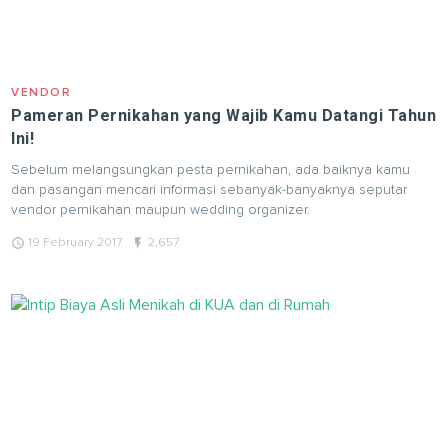
VENDOR
Pameran Pernikahan yang Wajib Kamu Datangi Tahun
Ini!
Sebelum melangsungkan pesta pernikahan, ada baiknya kamu
dan pasangan mencari informasi sebanyak-banyaknya seputar
vendor pernikahan maupun wedding organizer.
query_builder
flash_on
19 February 2017
2,657