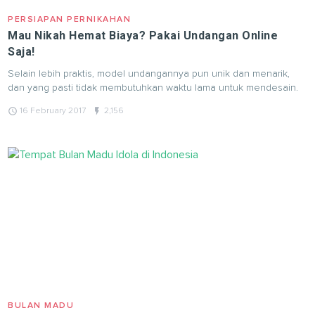
PERSIAPAN PERNIKAHAN
Mau Nikah Hemat Biaya? Pakai Undangan Online
Saja!
Selain lebih praktis, model undangannya pun unik dan menarik,
dan yang pasti tidak membutuhkan waktu lama untuk mendesain.
query_builder
flash_on
16 February 2017
2,156
BULAN MADU