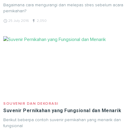
Bagaimana cara mengurangi dan melepas stres sebelum acara
pernikahan?
query_builder
flash_on
25 July 2016
2,050
SOUVENIR DAN DEKORASI
Suvenir Pernikahan yang Fungsional dan Menarik
Berikut beberpa contoh suvenir pernikahan yang menarik dan
fungsional