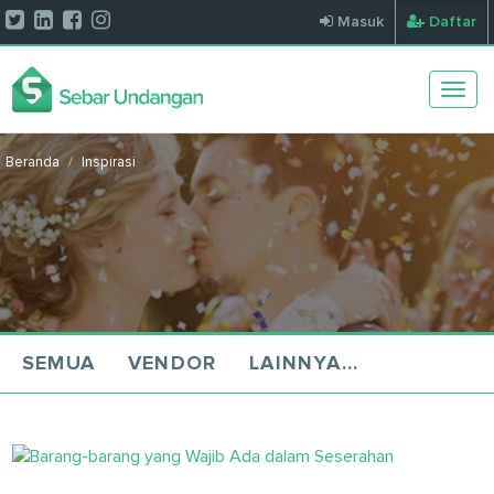
Masuk
Daftar
Togg
navig
Beranda
Inspirasi
SEMUA
VENDOR
LAINNYA...